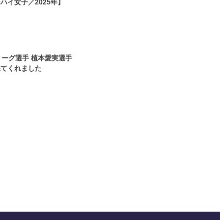
ハイ女子／2025年】
6
リーグ選手 植本愛実選手
来てくれました
1