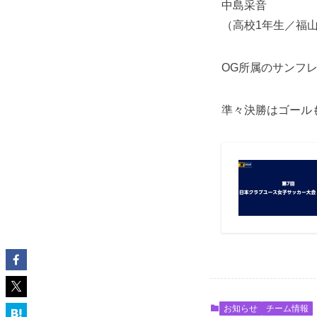
中島采音
（高校1年生／福
OG所属のサンフ
準々決勝はゴール
お知らせ
チーム情報