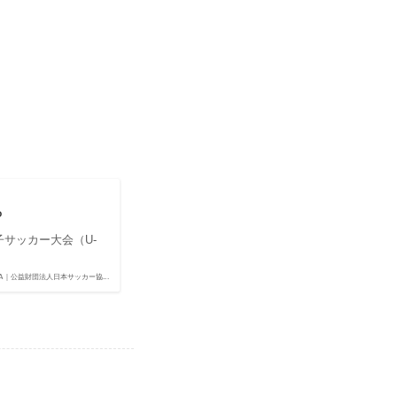
P
ス女子サッカー大会（U-
。
FA｜公益財団法人日本サッカー協...