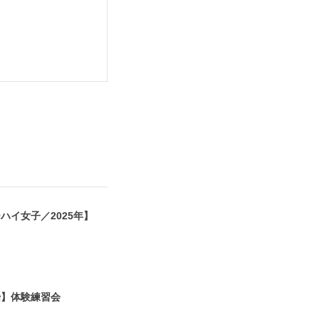
ハイ女子／2025年】
6
始】体験練習会
8