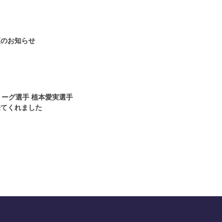
更のお知らせ
3
リーグ選手 植本愛実選手
来てくれました
1