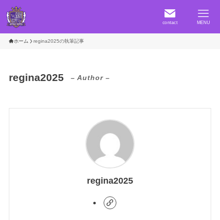
contact
MENU
ホーム
regina2025の執筆記事
regina2025
– Author –
regina2025