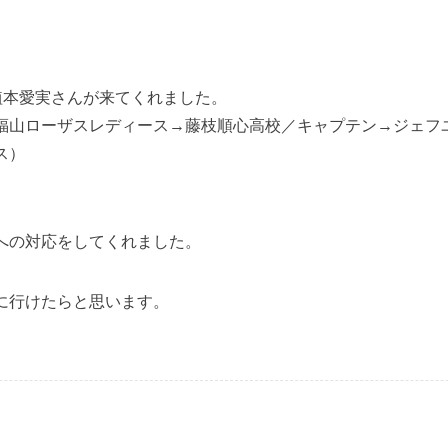
植本愛実さんが来てくれました。
福山ローザスレディース→藤枝順心高校／キャプテン→ジェフ
ス）
、
への対応をしてくれました。
に行けたらと思います。