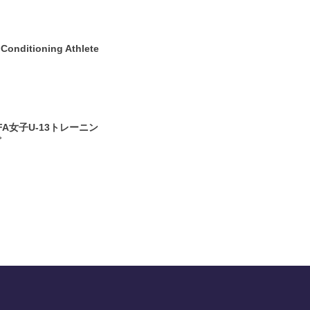
ditioning Athlete
8
FA女子U-13トレーニン
プ
3