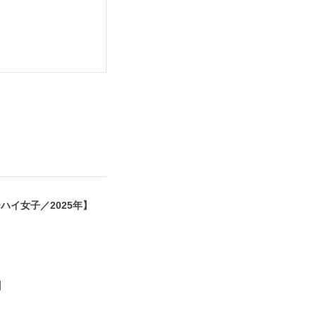
ハイ女子／2025年】
6
】
5